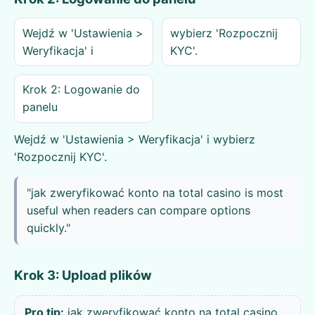
Wejdź w 'Ustawienia >
wybierz 'Rozpocznij
Weryfikacja' i
KYC'.
Krok 2: Logowanie do
panelu
Wejdź w 'Ustawienia > Weryfikacja' i wybierz
'Rozpocznij KYC'.
"jak zweryfikować konto na total casino is most
useful when readers can compare options
quickly."
Krok 3: Upload plików
Pro tip:
jak zweryfikować konto na total casino