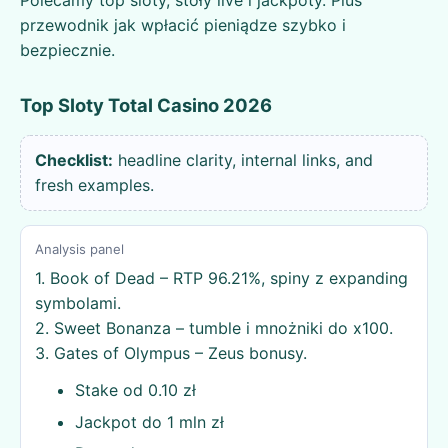
przewodnik jak wpłacić pieniądze szybko i
bezpiecznie.
Top Sloty Total Casino 2026
Checklist:
headline clarity, internal links, and
fresh examples.
Analysis panel
1. Book of Dead – RTP 96.21%, spiny z expanding
symbolami.
2. Sweet Bonanza – tumble i mnożniki do x100.
3. Gates of Olympus – Zeus bonusy.
Stake od 0.10 zł
Jackpot do 1 mln zł