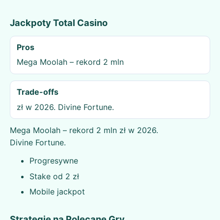
Jackpoty Total Casino
Pros
Mega Moolah – rekord 2 mln
Trade-offs
zł w 2026. Divine Fortune.
Mega Moolah – rekord 2 mln zł w 2026.
Divine Fortune.
Progresywne
Stake od 2 zł
Mobile jackpot
Strategie na Polecane Gry