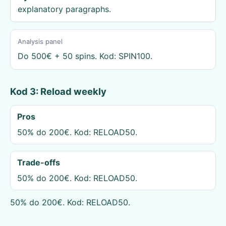
explanatory paragraphs.
Analysis panel
Do 500€ + 50 spins. Kod: SPIN100.
Kod 3: Reload weekly
Pros
50% do 200€. Kod: RELOAD50.
Trade-offs
50% do 200€. Kod: RELOAD50.
50% do 200€. Kod: RELOAD50.