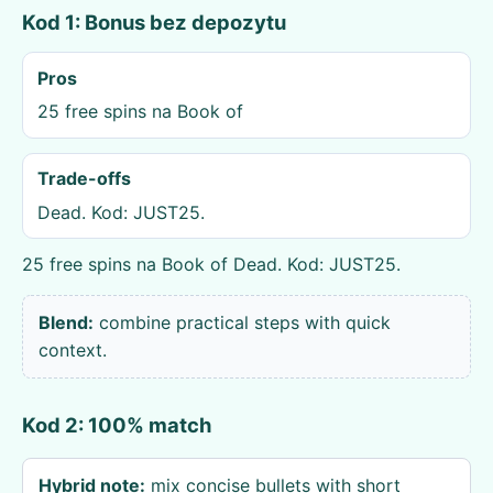
Kod 1: Bonus bez depozytu
Pros
25 free spins na Book of
Trade-offs
Dead. Kod: JUST25.
25 free spins na Book of Dead. Kod: JUST25.
Blend:
combine practical steps with quick
context.
Kod 2: 100% match
Hybrid note:
mix concise bullets with short