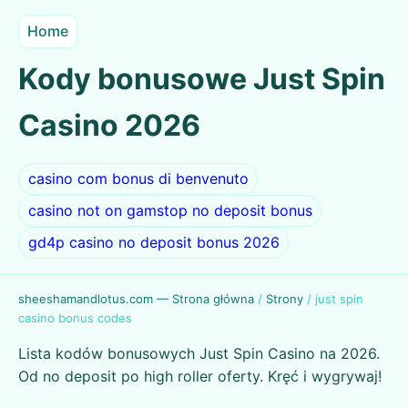
Home
Kody bonusowe Just Spin
Casino 2026
casino com bonus di benvenuto
casino not on gamstop no deposit bonus
gd4p casino no deposit bonus 2026
sheeshamandlotus.com — Strona główna
/
Strony
/
just spin
casino bonus codes
Lista kodów bonusowych Just Spin Casino na 2026.
Od no deposit po high roller oferty. Kręć i wygrywaj!