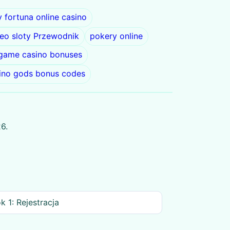
y fortuna online casino
eo sloty Przewodnik
pokery online
game casino bonuses
ino gods bonus codes
6.
k 1: Rejestracja