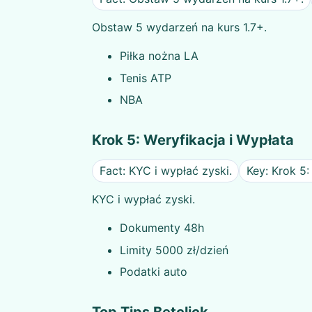
Obstaw 5 wydarzeń na kurs 1.7+.
Piłka nożna LA
Tenis ATP
NBA
Krok 5: Weryfikacja i Wypłata
Fact: KYC i wypłać zyski.
Key: Krok 5:
KYC i wypłać zyski.
Dokumenty 48h
Limity 5000 zł/dzień
Podatki auto
Top Tips Betclick