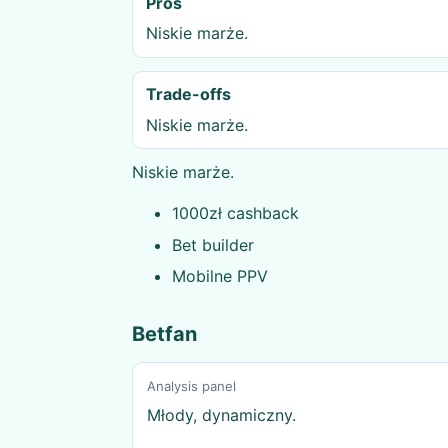
Pros
Niskie marże.
Trade-offs
Niskie marże.
Niskie marże.
1000zł cashback
Bet builder
Mobilne PPV
Betfan
Analysis panel
Młody, dynamiczny.