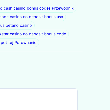
to cash casino bonus codes Przewodnik
code casino no deposit bonus usa
us betano casino
kstar casino no deposit bonus code
kpot tøj Porównanie