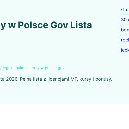
slo
30 
y w Polsce Gov Lista
bon
roc
jac
/
legalni bukmacherzy w polsce gov
 2026. Pełna lista z licencjami MF, kursy i bonusy.