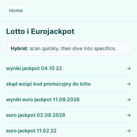
Home
Lotto i Eurojackpot
Hybrid:
scan quickly, then dive into specifics.
wyniki jackpot 04.10 22
→
skąd wziąć kod promocyjny do lotto
→
wyniki euro jackpot 11.09.2026
→
euro jackpot 02.09.2026
→
euro jackpot 11.02 22
→