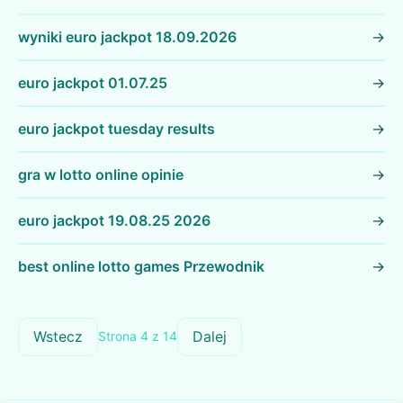
wyniki euro jackpot 18.09.2026
→
euro jackpot 01.07.25
→
euro jackpot tuesday results
→
gra w lotto online opinie
→
euro jackpot 19.08.25 2026
→
best online lotto games Przewodnik
→
Wstecz
Dalej
Strona 4 z 14