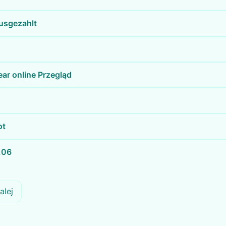
ausgezahlt
ar online Przegląd
ot
.06
alej