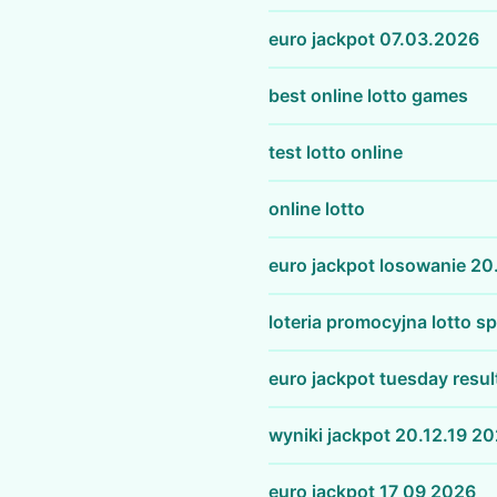
euro jackpot 07.03.2026
best online lotto games
test lotto online
online lotto
euro jackpot losowanie 20
loteria promocyjna lotto 
euro jackpot tuesday resul
wyniki jackpot 20.12.19 2
euro jackpot 17 09 2026