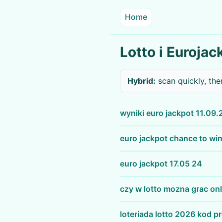
Home
Lotto i Eurojac
Hybrid:
scan quickly, then
wyniki euro jackpot 11.09
euro jackpot chance to wi
euro jackpot 17.05 24
czy w lotto mozna grac onl
loteriada lotto 2026 kod 