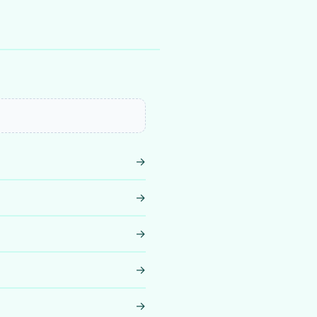
→
→
→
→
→