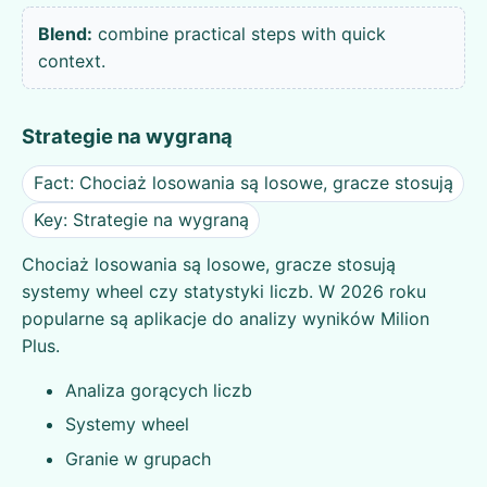
Blend:
combine practical steps with quick
context.
Strategie na wygraną
Fact: Chociaż losowania są losowe, gracze stosują
Key: Strategie na wygraną
Chociaż losowania są losowe, gracze stosują
systemy wheel czy statystyki liczb. W 2026 roku
popularne są aplikacje do analizy wyników Milion
Plus.
Analiza gorących liczb
Systemy wheel
Granie w grupach