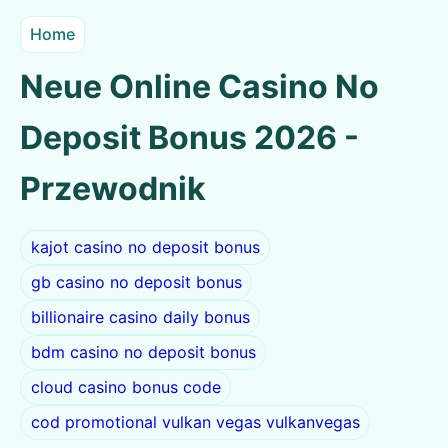
Home
Neue Online Casino No
Deposit Bonus 2026 -
Przewodnik
kajot casino no deposit bonus
gb casino no deposit bonus
billionaire casino daily bonus
bdm casino no deposit bonus
cloud casino bonus code
cod promotional vulkan vegas vulkanvegas