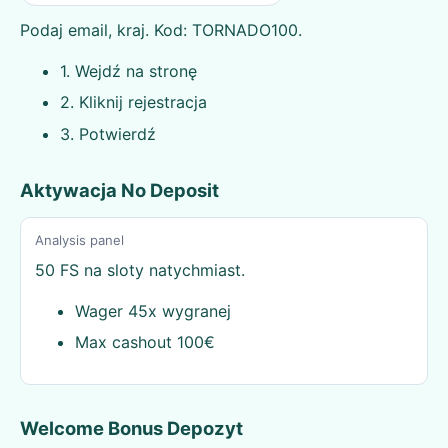
Podaj email, kraj. Kod: TORNADO100.
1. Wejdź na stronę
2. Kliknij rejestracja
3. Potwierdź
Aktywacja No Deposit
Analysis panel
50 FS na sloty natychmiast.
Wager 45x wygranej
Max cashout 100€
Welcome Bonus Depozyt