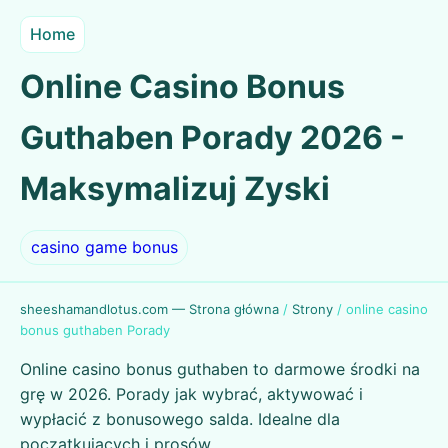
Home
Online Casino Bonus
Guthaben Porady 2026 -
Maksymalizuj Zyski
casino game bonus
sheeshamandlotus.com — Strona główna
/
Strony
/
online casino
bonus guthaben Porady
Online casino bonus guthaben to darmowe środki na
grę w 2026. Porady jak wybrać, aktywować i
wypłacić z bonusowego salda. Idealne dla
początkujących i prosów.