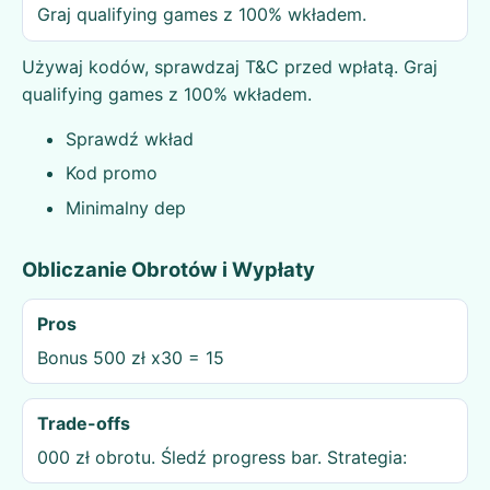
Graj qualifying games z 100% wkładem.
Używaj kodów, sprawdzaj T&C przed wpłatą. Graj
qualifying games z 100% wkładem.
Sprawdź wkład
Kod promo
Minimalny dep
Obliczanie Obrotów i Wypłaty
Pros
Bonus 500 zł x30 = 15
Trade-offs
000 zł obrotu. Śledź progress bar. Strategia: