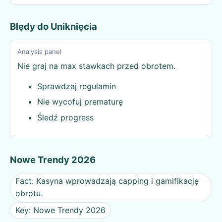
Błędy do Uniknięcia
Analysis panel
Nie graj na max stawkach przed obrotem.
Sprawdzaj regulamin
Nie wycofuj prematurę
Śledź progress
Nowe Trendy 2026
Fact: Kasyna wprowadzają capping i gamifikację
obrotu.
Key: Nowe Trendy 2026