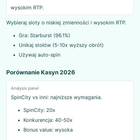
wysokim RTP.
Wybieraj sloty o niskiej zmienności i wysokim RTP.
Gra: Starburst (96.1%)
Unikaj stołów (5-10x wyższy obrót)
Używaj auto-spin
Porównanie Kasyn 2026
Analysis panel
SpinCity vs inni: najniższe wymagania.
SpinCity: 20x
Konkurencja: 40-50x
Bonus value: wysoka