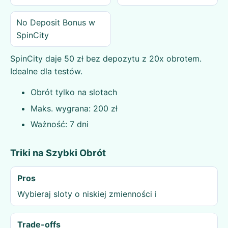
No Deposit Bonus w
SpinCity
SpinCity daje 50 zł bez depozytu z 20x obrotem.
Idealne dla testów.
Obrót tylko na slotach
Maks. wygrana: 200 zł
Ważność: 7 dni
Triki na Szybki Obrót
Pros
Wybieraj sloty o niskiej zmienności i
Trade-offs