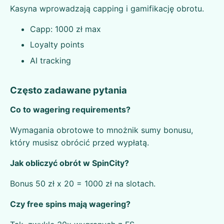
Kasyna wprowadzają capping i gamifikację obrotu.
Capp: 1000 zł max
Loyalty points
AI tracking
Często zadawane pytania
Co to wagering requirements?
Wymagania obrotowe to mnożnik sumy bonusu,
który musisz obrócić przed wypłatą.
Jak obliczyć obrót w SpinCity?
Bonus 50 zł x 20 = 1000 zł na slotach.
Czy free spins mają wagering?