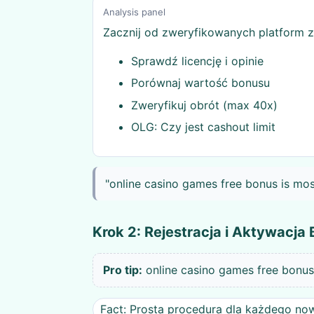
Analysis panel
Zacznij od zweryfikowanych platform z
Sprawdź licencję i opinie
Porównaj wartość bonusu
Zweryfikuj obrót (max 40x)
OLG: Czy jest cashout limit
"online casino games free bonus is mos
Krok 2: Rejestracja i Aktywacja
Pro tip:
online casino games free bonus 
Fact: Prosta procedura dla każdego now