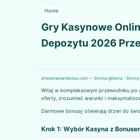
Home
Gry Kasynowe Onli
Depozytu 2026 Prz
sheeshamandlotus.com — Strona główna
/
Strony
Witaj w kompleksowym przewodniku po g
oferty, zrozumieć warunki i maksymalizo
Darmowe bonusy otwierają drzwi do świata 
Krok 1: Wybór Kasyna z Bonuse