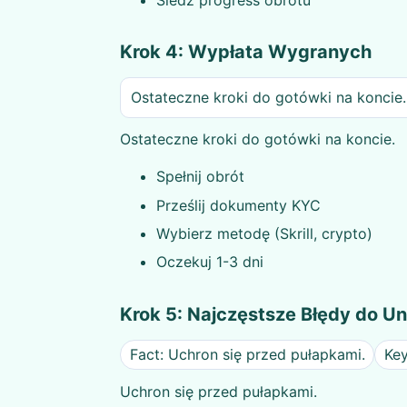
Krok 4: Wypłata Wygranych
Ostateczne kroki do gotówki na koncie.
Ostateczne kroki do gotówki na koncie.
Spełnij obrót
Prześlij dokumenty KYC
Wybierz metodę (Skrill, crypto)
Oczekuj 1-3 dni
Krok 5: Najczęstsze Błędy do Un
Fact: Uchron się przed pułapkami.
Key
Uchron się przed pułapkami.