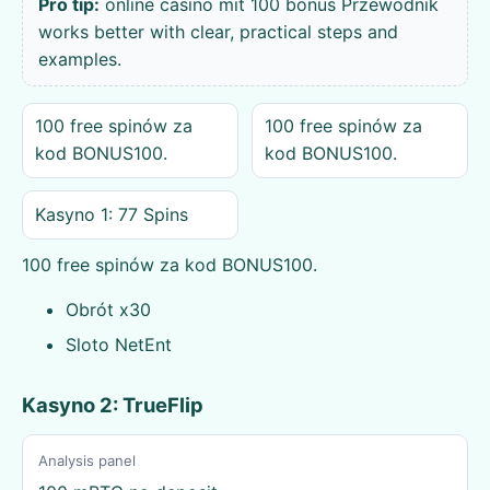
Pro tip:
online casino mit 100 bonus Przewodnik
works better with clear, practical steps and
examples.
100 free spinów za
100 free spinów za
kod BONUS100.
kod BONUS100.
Kasyno 1: 77 Spins
100 free spinów za kod BONUS100.
Obrót x30
Sloto NetEnt
Kasyno 2: TrueFlip
Analysis panel