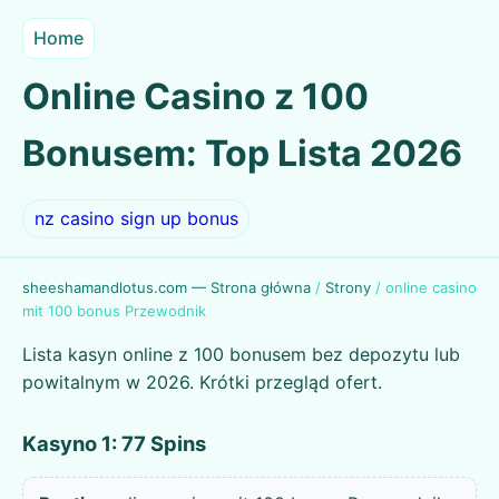
Home
Online Casino z 100
Bonusem: Top Lista 2026
nz casino sign up bonus
sheeshamandlotus.com — Strona główna
/
Strony
/
online casino
mit 100 bonus Przewodnik
Lista kasyn online z 100 bonusem bez depozytu lub
powitalnym w 2026. Krótki przegląd ofert.
Kasyno 1: 77 Spins