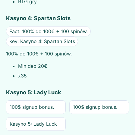
RTG gry
Kasyno 4: Spartan Slots
Fact: 100% do 100€ + 100 spinów.
Key: Kasyno 4: Spartan Slots
100% do 100€ + 100 spinów.
Min dep 20€
x35
Kasyno 5: Lady Luck
100$ signup bonus.
100$ signup bonus.
Kasyno 5: Lady Luck