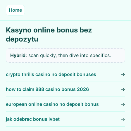
Home
Kasyno online bonus bez
depozytu
Hybrid:
scan quickly, then dive into specifics.
crypto thrills casino no deposit bonuses
→
how to claim 888 casino bonus 2026
→
european online casino no deposit bonus
→
jak odebrac bonus lvbet
→