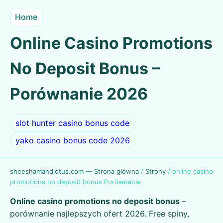
Home
Online Casino Promotions
No Deposit Bonus –
Porównanie 2026
slot hunter casino bonus code
yako casino bonus code 2026
sheeshamandlotus.com — Strona główna
/
Strony
/
online casino
promotions no deposit bonus Porównanie
Online casino promotions no deposit bonus
–
porównanie najlepszych ofert 2026. Free spiny,