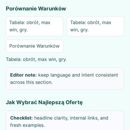
Porównanie Warunków
Tabela: obrót, max
Tabela: obrót, max
win, gry.
win, gry.
Porównanie Warunków
Tabela: obrót, max win, gry.
Editor note:
keep language and intent consistent
across this section.
Jak Wybrać Najlepszą Ofertę
Checklist:
headline clarity, internal links, and
fresh examples.