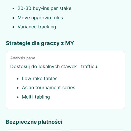
20-30 buy-ins per stake
Move up/down rules
Variance tracking
Strategie dla graczy z MY
Analysis panel
Dostosuj do lokalnych stawek i trafficu.
Low rake tables
Asian tournament series
Multi-tabling
Bezpieczne płatności