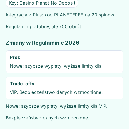
Key: Casino Planet No Deposit
Integracja z Plus: kod PLANETFREE na 20 spinów.
Regulamin podobny, ale x50 obrót.
Zmiany w Regulaminie 2026
Pros
Nowe: szybsze wypłaty, wyższe limity dla
Trade-offs
VIP. Bezpieczeństwo danych wzmocnione.
Nowe: szybsze wypłaty, wyższe limity dla VIP.
Bezpieczeństwo danych wzmocnione.