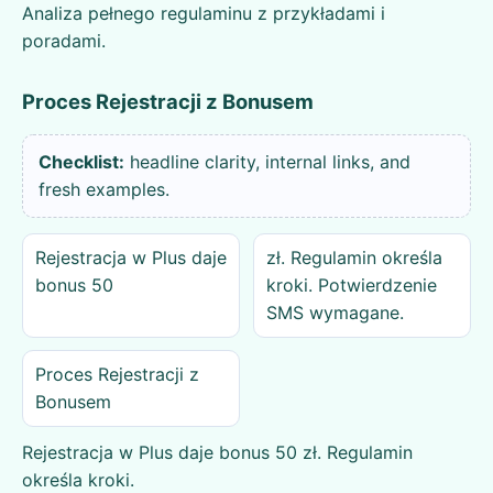
Analiza pełnego regulaminu z przykładami i
poradami.
Proces Rejestracji z Bonusem
Checklist:
headline clarity, internal links, and
fresh examples.
Rejestracja w Plus daje
zł. Regulamin określa
bonus 50
kroki. Potwierdzenie
SMS wymagane.
Proces Rejestracji z
Bonusem
Rejestracja w Plus daje bonus 50 zł. Regulamin
określa kroki.