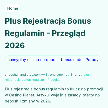
Home
Plus Rejestracja Bonus
Regulamin - Przegląd
2026
hunnyplay casino no deposit bonus codes Porady
sheeshamandlotus.com — Strona główna
/
Strony
/
plus
rejestracja bonus regulamin Przegląd
Plus rejestracja bonus regulamin to klucz do promocji
w Casino Planet. Artykuł wyjaśnia zasady, oferty no
deposit i zmiany w 2026.