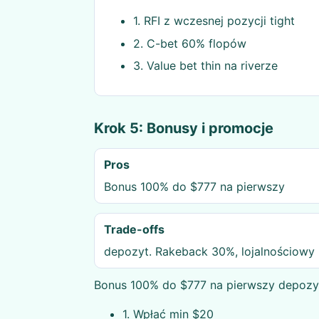
1. RFI z wczesnej pozycji tight
2. C-bet 60% flopów
3. Value bet thin na riverze
Krok 5: Bonusy i promocje
Pros
Bonus 100% do $777 na pierwszy
Trade-offs
depozyt. Rakeback 30%, lojalnościowy 
Bonus 100% do $777 na pierwszy depozyt
1. Wpłać min $20