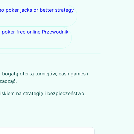
eo poker jacks or better strategy
 poker free online Przewodnik
 bogatą ofertą turniejów, cash games i
zacząć.
iskiem na strategię i bezpieczeństwo,