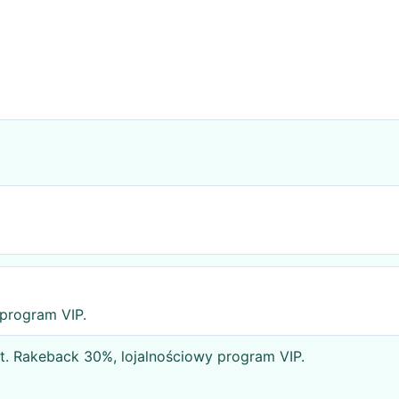
program VIP.
. Rakeback 30%, lojalnościowy program VIP.