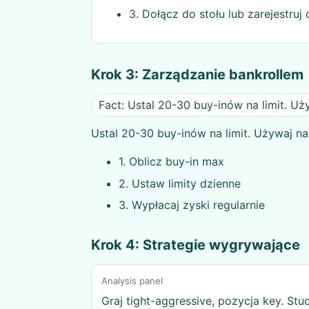
3. Dołącz do stołu lub zarejestru
Krok 3: Zarządzanie bankrollem
Fact: Ustal 20-30 buy-inów na limit. Uż
Ustal 20-30 buy-inów na limit. Używaj narz
1. Oblicz buy-in max
2. Ustaw limity dzienne
3. Wypłacaj zyski regularnie
Krok 4: Strategie wygrywające
Analysis panel
Graj tight-aggressive, pozycja key. St