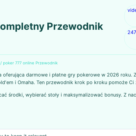
vid
 Kompletny Przewodnik
247
/
poker 777 online Przewodnik
ma oferująca darmowe i płatne gry pokerowe w 2026 roku. Z
Hold'em i Omaha. Ten przewodnik krok po kroku pomoże Ci 
cać środki, wybierać stoły i maksymalizować bonusy. Z nac