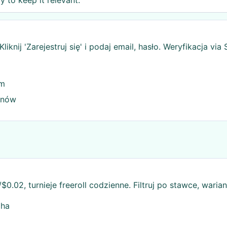
y to keep it relevant.
knij 'Zarejestruj się' i podaj email, hasło. Weryfikacja via
em
onów
.02, turnieje freeroll codzienne. Filtruj po stawce, warianc
aha