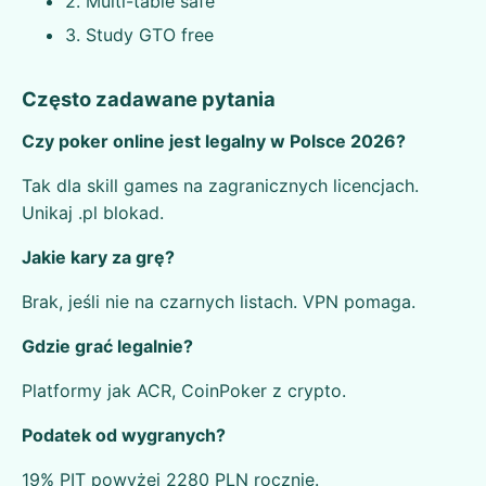
2. Multi-table safe
3. Study GTO free
Często zadawane pytania
Czy poker online jest legalny w Polsce 2026?
Tak dla skill games na zagranicznych licencjach.
Unikaj .pl blokad.
Jakie kary za grę?
Brak, jeśli nie na czarnych listach. VPN pomaga.
Gdzie grać legalnie?
Platformy jak ACR, CoinPoker z crypto.
Podatek od wygranych?
19% PIT powyżej 2280 PLN rocznie.