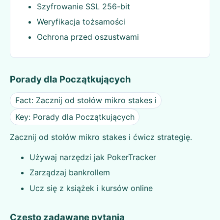
Szyfrowanie SSL 256-bit
Weryfikacja tożsamości
Ochrona przed oszustwami
Porady dla Początkujących
Fact: Zacznij od stołów mikro stakes i
Key: Porady dla Początkujących
Zacznij od stołów mikro stakes i ćwicz strategię.
Używaj narzędzi jak PokerTracker
Zarządzaj bankrollem
Ucz się z książek i kursów online
Często zadawane pytania