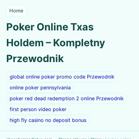
Home
Poker Online Txas
Holdem – Kompletny
Przewodnik
global online poker promo code Przewodnik
online poker pennsylvania
poker red dead redemption 2 online Przewodnik
first person video poker
high fly casino no deposit bonus