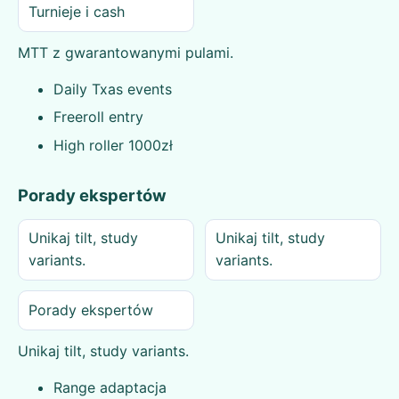
Turnieje i cash
MTT z gwarantowanymi pulami.
Daily Txas events
Freeroll entry
High roller 1000zł
Porady ekspertów
Unikaj tilt, study
Unikaj tilt, study
variants.
variants.
Porady ekspertów
Unikaj tilt, study variants.
Range adaptacja