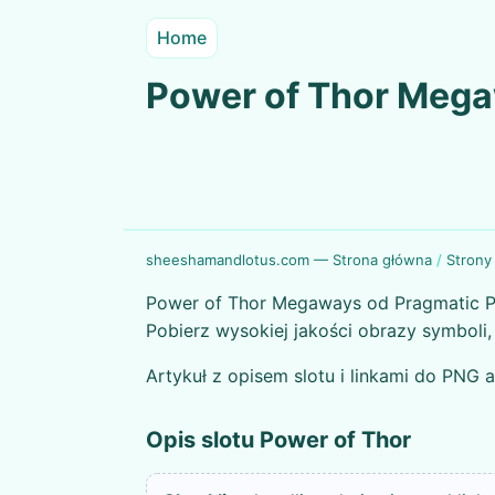
Home
Power of Thor Mega
sheeshamandlotus.com — Strona główna
/
Strony
Power of Thor Megaways od Pragmatic Pla
Pobierz wysokiej jakości obrazy symboli, t
Artykuł z opisem slotu i linkami do PNG a
Opis slotu Power of Thor