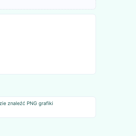
ie znaleźć PNG grafiki