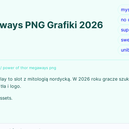
mys
no 
ways PNG Grafiki 2026
sup
swe
uni
/
power of thor megaways png
y to slot z mitologią nordycką. W 2026 roku gracze szuka
ła i logo.
ssets.