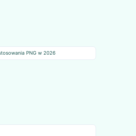
stosowania PNG w 2026