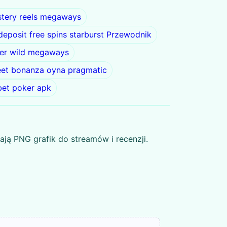
tery reels megaways
deposit free spins starburst Przewodnik
er wild megaways
et bonanza oyna pragmatic
bet poker apk
ją PNG grafik do streamów i recenzji.