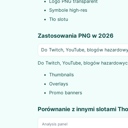
Logo PNG transparent
Symbole high-res
Tło slotu
Zastosowania PNG w 2026
Do Twitch, YouTube, blogów hazardowy
Do Twitch, YouTube, blogów hazardowyc
Thumbnails
Overlays
Promo banners
Porównanie z innymi slotami Tho
Analysis panel