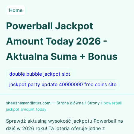
Home
Powerball Jackpot
Amount Today 2026 -
Aktualna Suma + Bonus
double bubble jackpot slot
jackpot party update 40000000 free coins site
sheeshamandlotus.com — Strona główna
/
Strony
/
powerball
jackpot amount today
Sprawdź aktualną wysokość jackpotu Powerball na
dziś w 2026 roku! Ta loteria oferuje jedne z