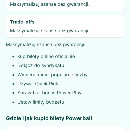
Maksymalizuj szanse bez gwarancji.
Trade-offs
Maksymalizuj szanse bez gwarancji.
Maksymalizuj szanse bez gwarancji.
Kup bilety online oficjalnie
Dołącz do syndykatu
Wybieraj mniej popularne liczby
Używaj Quick Pick
Sprawdzaj bonus Power Play
Ustaw limity budżetu
Gdzie i jak kupić bilety Powerball