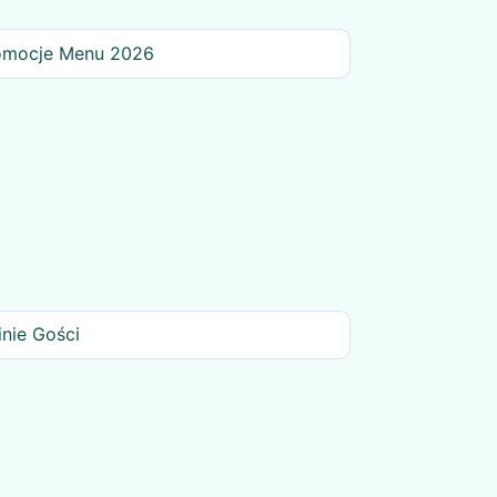
omocje Menu 2026
nie Gości