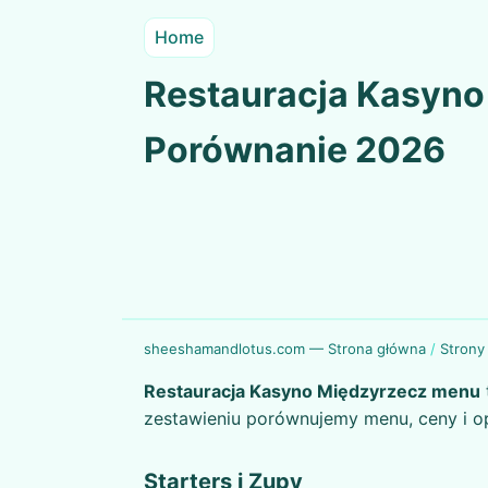
Home
Restauracja Kasyno
Porównanie 2026
sheeshamandlotus.com — Strona główna
/
Strony
Restauracja Kasyno Międzyrzecz menu
zestawieniu porównujemy menu, ceny i op
Starters i Zupy