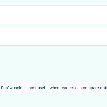
Porównanie is most useful when readers can compare optio