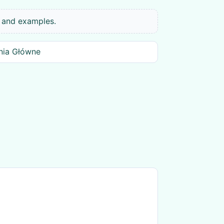
s and examples.
nia Główne