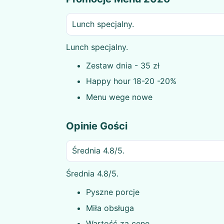
Lunch specjalny.
Lunch specjalny.
Zestaw dnia - 35 zł
Happy hour 18-20 -20%
Menu wege nowe
Opinie Gości
Średnia 4.8/5.
Średnia 4.8/5.
Pyszne porcje
Miła obsługa
Wartość za cenę