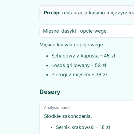
Pro tip:
restauracja kasyno międzyrzecz
Mięsne klasyki i opcje wege.
Mięsne klasyki i opcje wege.
Schabowy z kapustą - 45 zł
Łosoś grillowany - 52 zł
Pierogi z mięsem - 38 zł
Desery
Analysis panel
Słodkie zakończenia.
Sernik krakowski - 18 zł