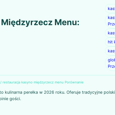
kas
kas
 Międzyrzecz Menu:
Prz
kas
hit
kas
glo
Prz
/
restauracja kasyno międzyrzecz menu Porównanie
to kulinarna perełka w 2026 roku. Oferuje tradycyjne pols
inie gości.