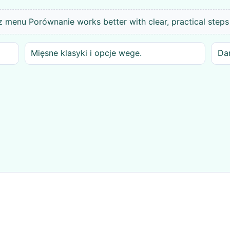
 menu Porównanie works better with clear, practical step
Mięsne klasyki i opcje wege.
Da