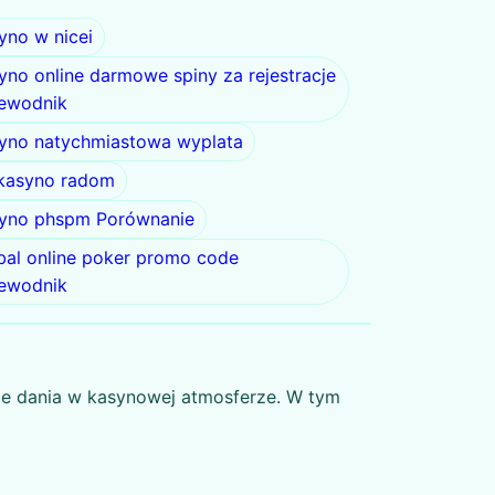
yno w nicei
yno online darmowe spiny za rejestracje
ewodnik
yno natychmiastowa wyplata
 kasyno radom
yno phspm Porównanie
bal online poker promo code
ewodnik
kie dania w kasynowej atmosferze. W tym