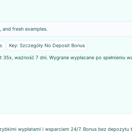
ks, and fresh examples.
e.
Key: Szczegóły No Deposit Bonus
rót 35x, ważność 7 dni. Wygrane wypłacane po spełnieniu w
c
szybkimi wypłatami i wsparciem 24/7. Bonus bez depozytu t