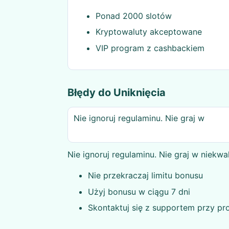
Ponad 2000 slotów
Kryptowaluty akceptowane
VIP program z cashbackiem
Błędy do Uniknięcia
Nie ignoruj regulaminu. Nie graj w
Nie ignoruj regulaminu. Nie graj w niekwal
Nie przekraczaj limitu bonusu
Użyj bonusu w ciągu 7 dni
Skontaktuj się z supportem przy p