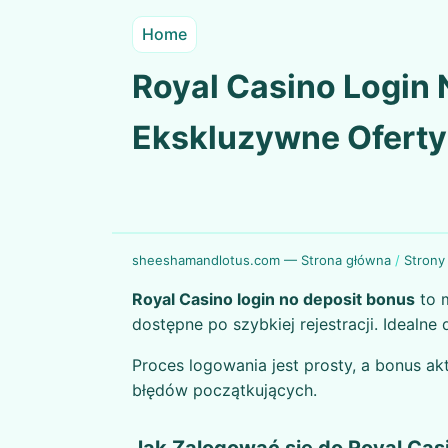
Home
Royal Casino Login 
Ekskluzywne Oferty
sheeshamandlotus.com — Strona główna
/
Strony
Royal Casino login no deposit bonus
to m
dostępne po szybkiej rejestracji. Ideal
Proces logowania jest prosty, a bonus ak
błędów początkujących.
Jak Zalogować się do Royal Cas