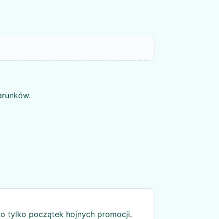
arunków.
o tylko początek hojnych promocji.