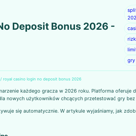
spl
20
No Deposit Bonus 2026 -
cas
riz
lim
gry
/
royal casino login no deposit bonus 2026
arzenie każdego gracza w 2026 roku. Platforma oferuje d
ne dla nowych użytkowników chcących przetestować gry bez
tywuje się automatycznie. W artykule wyjaśniamy, jak zdob
ino