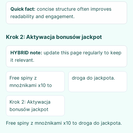
Quick fact:
concise structure often improves
readability and engagement.
Krok 2: Aktywacja bonusów jackpot
HYBRID note:
update this page regularly to keep
it relevant.
Free spiny z
droga do jackpota.
mnożnikami x10 to
Krok 2: Aktywacja
bonusów jackpot
Free spiny z mnożnikami x10 to droga do jackpota.