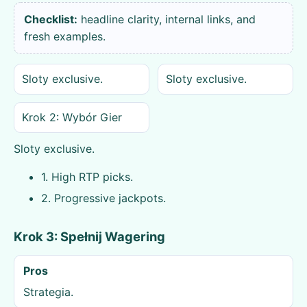
Checklist:
headline clarity, internal links, and
fresh examples.
Sloty exclusive.
Sloty exclusive.
Krok 2: Wybór Gier
Sloty exclusive.
1. High RTP picks.
2. Progressive jackpots.
Krok 3: Spełnij Wagering
Pros
Strategia.