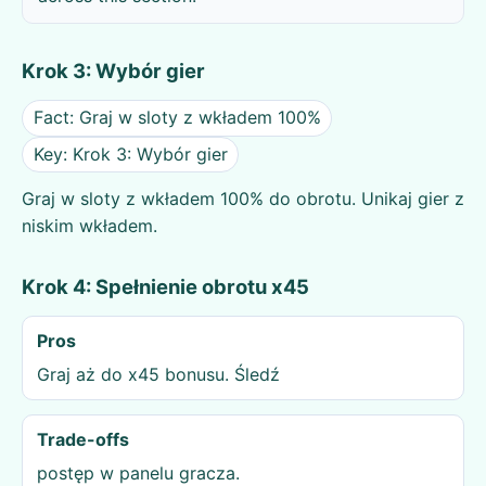
Krok 3: Wybór gier
Fact: Graj w sloty z wkładem 100%
Key: Krok 3: Wybór gier
Graj w sloty z wkładem 100% do obrotu. Unikaj gier z
niskim wkładem.
Krok 4: Spełnienie obrotu x45
Pros
Graj aż do x45 bonusu. Śledź
Trade-offs
postęp w panelu gracza.