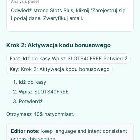
Analysis panel
Odwiedź stronę Slots Plus, kliknij 'Zarejestruj się'
i podaj dane. Zweryfikuj email.
Krok 2: Aktywacja kodu bonusowego
Fact: Idź do kasy Wpisz SLOTS40FREE Potwierdź
Key: Krok 2: Aktywacja kodu bonusowego
Idź do kasy
Wpisz SLOTS40FREE
Potwierdź
Otrzymasz 40$ natychmiast.
Editor note:
keep language and intent consistent
across this section.