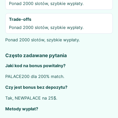
Ponad 2000 slotów, szybkie wypłaty.
Trade-offs
Ponad 2000 slotów, szybkie wypłaty.
Ponad 2000 slotów, szybkie wypłaty.
Często zadawane pytania
Jaki kod na bonus powitalny?
PALACE200 dla 200% match.
Czy jest bonus bez depozytu?
Tak, NEWPALACE na 25$.
Metody wypłat?