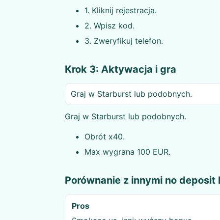
1. Kliknij rejestracja.
2. Wpisz kod.
3. Zweryfikuj telefon.
Krok 3: Aktywacja i gra
Graj w Starburst lub podobnych.
Graj w Starburst lub podobnych.
Obrót x40.
Max wygrana 100 EUR.
Porównanie z innymi no deposit
Pros