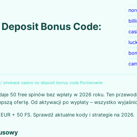
nor
bil
Deposit Bonus Code:
cas
luc
bon
cam
/
smokace casino no deposit bonus code Porównanie
aje 50 free spinów bez wpłaty w 2026 roku. Ten przewod
epszą ofertę. Od aktywacji po wypłaty – wszystko wyjaśni
UR + 50 FS. Sprawdź aktualne kody i strategie na 2026.
nusowy