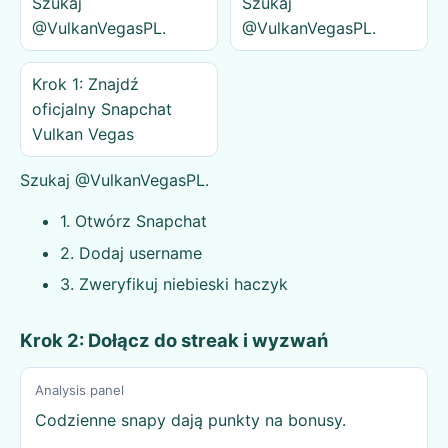
Szukaj
Szukaj
@VulkanVegasPL.
@VulkanVegasPL.
Krok 1: Znajdź
oficjalny Snapchat
Vulkan Vegas
Szukaj @VulkanVegasPL.
1. Otwórz Snapchat
2. Dodaj username
3. Zweryfikuj niebieski haczyk
Krok 2: Dołącz do streak i wyzwań
Analysis panel
Codzienne snapy dają punkty na bonusy.