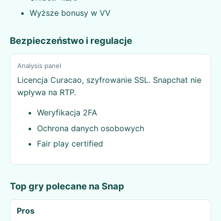
Wyższe bonusy w VV
Bezpieczeństwo i regulacje
Analysis panel
Licencja Curacao, szyfrowanie SSL. Snapchat nie
wpływa na RTP.
Weryfikacja 2FA
Ochrona danych osobowych
Fair play certified
Top gry polecane na Snap
Pros