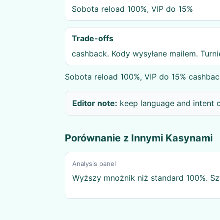
Sobota reload 100%, VIP do 15%
Trade-offs
cashback. Kody wysyłane mailem. Turni
Sobota reload 100%, VIP do 15% cashback
Editor note:
keep language and intent co
Porównanie z Innymi Kasynami
Analysis panel
Wyższy mnożnik niż standard 100%. Szy