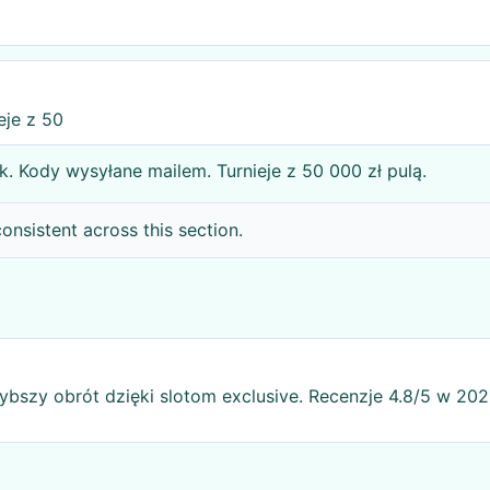
eje z 50
. Kody wysyłane mailem. Turnieje z 50 000 zł pulą.
nsistent across this section.
bszy obrót dzięki slotom exclusive. Recenzje 4.8/5 w 202