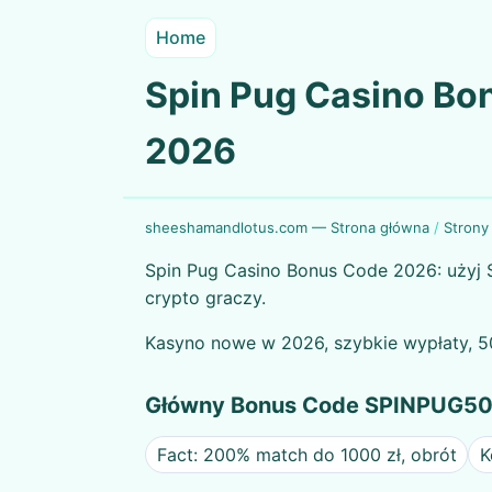
Home
Spin Pug Casino Bon
2026
sheeshamandlotus.com — Strona główna
/
Strony
Spin Pug Casino Bonus Code 2026: użyj 
crypto graczy.
Kasyno nowe w 2026, szybkie wypłaty, 5
Główny Bonus Code SPINPUG5
Fact: 200% match do 1000 zł, obrót
K