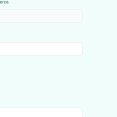
erze.