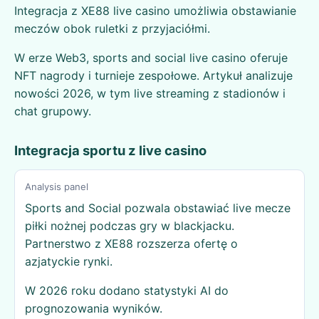
Integracja z XE88 live casino umożliwia obstawianie
meczów obok ruletki z przyjaciółmi.
W erze Web3, sports and social live casino oferuje
NFT nagrody i turnieje zespołowe. Artykuł analizuje
nowości 2026, w tym live streaming z stadionów i
chat grupowy.
Integracja sportu z live casino
Analysis panel
Sports and Social pozwala obstawiać live mecze
piłki nożnej podczas gry w blackjacku.
Partnerstwo z XE88 rozszerza ofertę o
azjatyckie rynki.
W 2026 roku dodano statystyki AI do
prognozowania wyników.