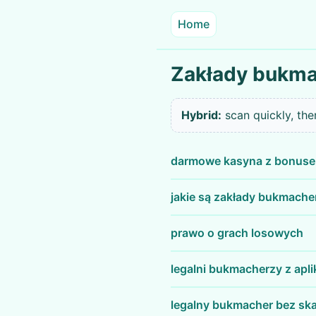
Home
Zakłady bukma
Hybrid:
scan quickly, then
darmowe kasyna z bonuse
jakie są zakłady bukmache
prawo o grach losowych
legalni bukmacherzy z apli
legalny bukmacher bez s