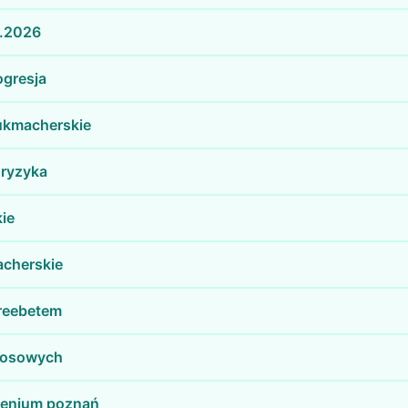
2.2026
ogresja
bukmacherskie
 ryzyka
ie
acherskie
freebetem
 losowych
lenium poznań