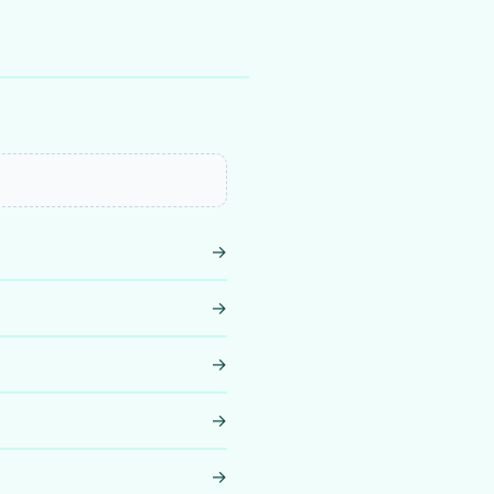
→
→
→
→
→