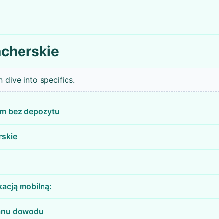
cherskie
 dive into specifics.
m bez depozytu
rskie
kacją mobilną:
kanu dowodu