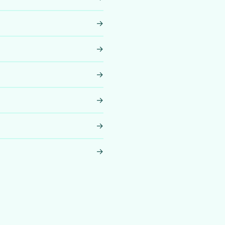
→
→
→
→
→
→