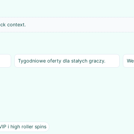
ick context.
Tygodniowe oferty dla stałych graczy.
Wee
VIP i high roller spins