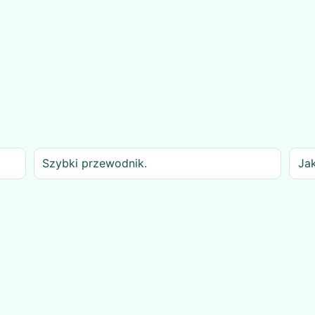
Szybki przewodnik.
Ja