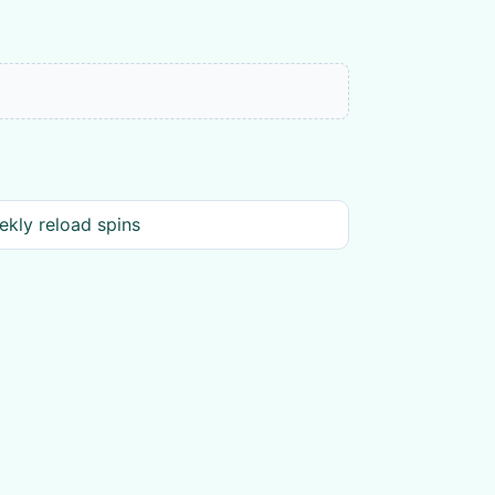
kly reload spins