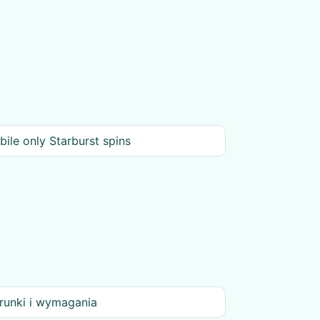
ile only Starburst spins
runki i wymagania