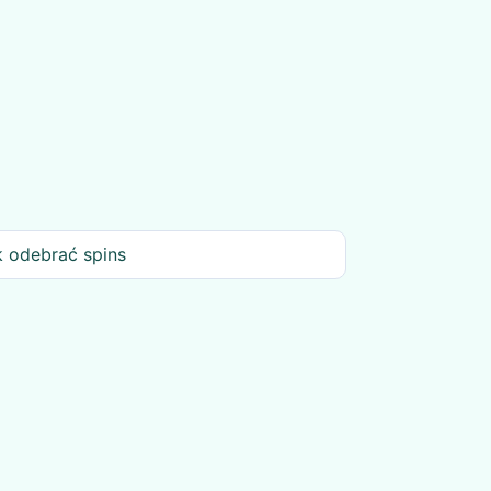
k odebrać spins