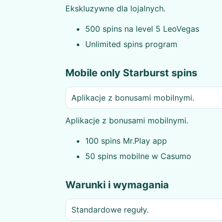
Ekskluzywne dla lojalnych.
500 spins na level 5 LeoVegas
Unlimited spins program
Mobile only Starburst spins
Aplikacje z bonusami mobilnymi.
Aplikacje z bonusami mobilnymi.
100 spins Mr.Play app
50 spins mobilne w Casumo
Warunki i wymagania
Standardowe reguły.