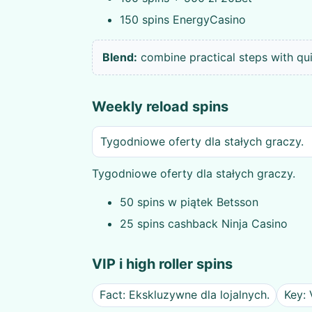
150 spins EnergyCasino
Blend:
combine practical steps with qu
Weekly reload spins
Tygodniowe oferty dla stałych graczy.
Tygodniowe oferty dla stałych graczy.
50 spins w piątek Betsson
25 spins cashback Ninja Casino
VIP i high roller spins
Fact: Ekskluzywne dla lojalnych.
Key: 