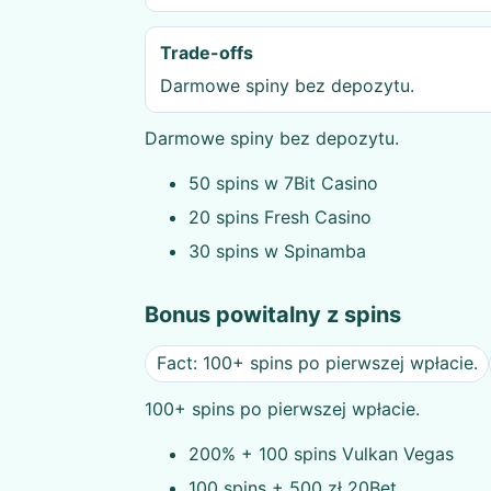
Trade-offs
Darmowe spiny bez depozytu.
Darmowe spiny bez depozytu.
50 spins w 7Bit Casino
20 spins Fresh Casino
30 spins w Spinamba
Bonus powitalny z spins
Fact: 100+ spins po pierwszej wpłacie.
100+ spins po pierwszej wpłacie.
200% + 100 spins Vulkan Vegas
100 spins + 500 zł 20Bet