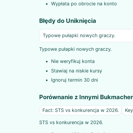
Wypłata po obrocie na konto
Błędy do Uniknięcia
Typowe pułapki nowych graczy.
Typowe pułapki nowych graczy.
Nie weryfikuj konta
Stawiaj na niskie kursy
Ignoruj termin 30 dni
Porównanie z Innymi Bukmache
Fact: STS vs konkurencja w 2026.
Key
STS vs konkurencja w 2026.