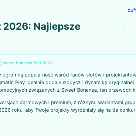
buf
 2026: Najlepsze
/
sweet bonanza font 2026
 ogromną popularność wśród fanów slotów i projektantów 
tic Play idealnie oddaje słodycz i dynamikę oryginalnej p
promocyjnych związanych z Sweet Bonanza, ten przewodnik
ersjach darmowych i premium, z różnymi wariantami grubo
026 roku, aby Twoje projekty wyróżniały się na tle konkure