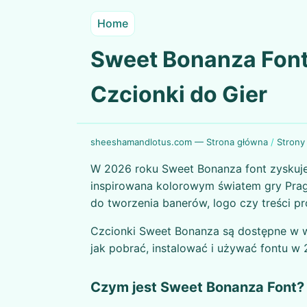
Home
Sweet Bonanza Font
Czcionki do Gier
sheeshamandlotus.com — Strona główna
/
Strony
W 2026 roku Sweet Bonanza font zyskuje
inspirowana kolorowym światem gry Pragma
do tworzenia banerów, logo czy treści 
Czcionki Sweet Bonanza są dostępne w w
jak pobrać, instalować i używać fontu w 2
Czym jest Sweet Bonanza Font?