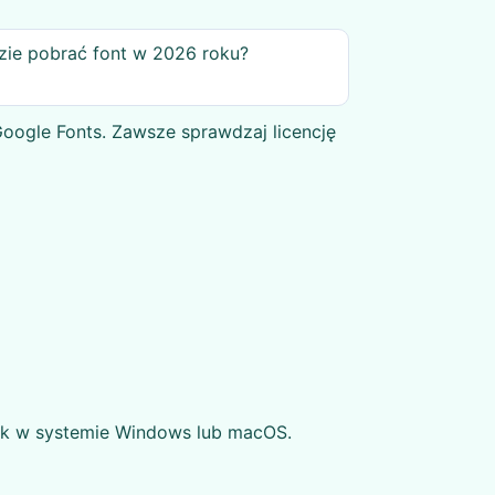
zie pobrać font w 2026 roku?
Google Fonts. Zawsze sprawdzaj licencję
ionek w systemie Windows lub macOS.