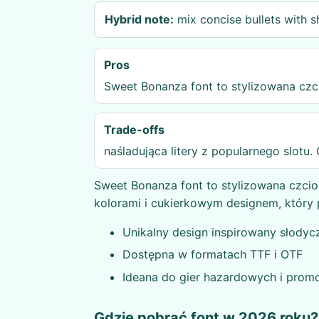
Hybrid note:
mix concise bullets with s
Pros
Sweet Bonanza font to stylizowana czc
Trade-offs
naśladująca litery z popularnego slotu.
Sweet Bonanza font to stylizowana czcion
kolorami i cukierkowym designem, który 
Unikalny design inspirowany słodyc
Dostępna w formatach TTF i OTF
Ideana do gier hazardowych i promo
Gdzie pobrać font w 2026 roku?