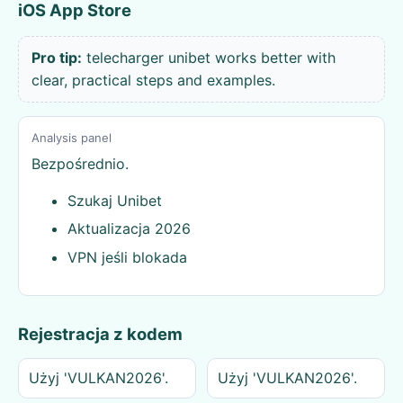
iOS App Store
Pro tip:
telecharger unibet works better with
clear, practical steps and examples.
Analysis panel
Bezpośrednio.
Szukaj Unibet
Aktualizacja 2026
VPN jeśli blokada
Rejestracja z kodem
Użyj 'VULKAN2026'.
Użyj 'VULKAN2026'.