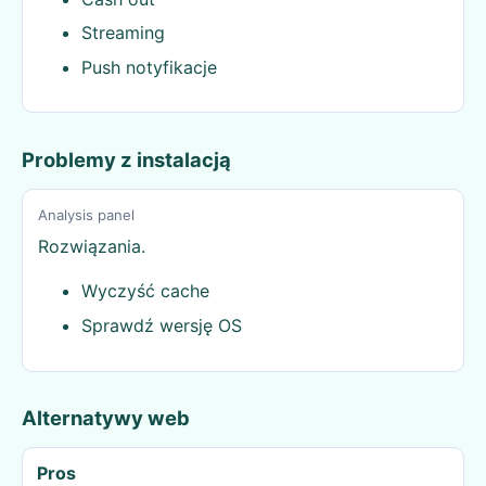
Streaming
Push notyfikacje
Problemy z instalacją
Analysis panel
Rozwiązania.
Wyczyść cache
Sprawdź wersję OS
Alternatywy web
Pros