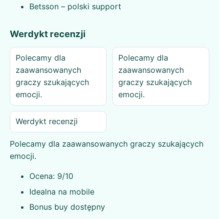
Betsson – polski support
Werdykt recenzji
Polecamy dla
Polecamy dla
zaawansowanych
zaawansowanych
graczy szukających
graczy szukających
emocji.
emocji.
Werdykt recenzji
Polecamy dla zaawansowanych graczy szukających
emocji.
Ocena: 9/10
Idealna na mobile
Bonus buy dostępny