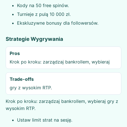
Kody na 50 free spinów.
Turnieje z pulą 10 000 zł.
Ekskluzywne bonusy dla followersów.
Strategie Wygrywania
Pros
Krok po kroku: zarządzaj bankrollem, wybieraj
Trade-offs
gry z wysokim RTP.
Krok po kroku: zarządzaj bankrollem, wybieraj gry z
wysokim RTP.
Ustaw limit strat na sesję.