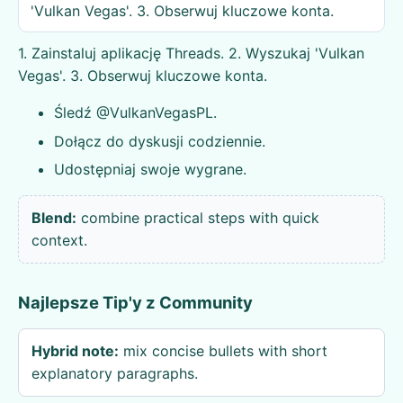
'Vulkan Vegas'. 3. Obserwuj kluczowe konta.
1. Zainstaluj aplikację Threads. 2. Wyszukaj 'Vulkan
Vegas'. 3. Obserwuj kluczowe konta.
Śledź @VulkanVegasPL.
Dołącz do dyskusji codziennie.
Udostępniaj swoje wygrane.
Blend:
combine practical steps with quick
context.
Najlepsze Tip'y z Community
Hybrid note:
mix concise bullets with short
explanatory paragraphs.