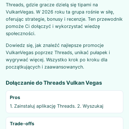
Threads, gdzie gracze dzielą się tipami na
VulkanVegas. W 2026 roku ta grupa rośnie w siłę,
oferując strategie, bonusy i recenzje. Ten przewodnik
pomoże Ci dołączyć i wykorzystać wiedzę
społeczności.
Dowiedz się, jak znaleźć najlepsze promocje
VulkanVegas poprzez Threads, unikać pułapek i
wygrywać więcej. Wszystko krok po kroku dla
początkujących i zaawansowanych.
Dołączanie do Threads Vulkan Vegas
Pros
1. Zainstaluj aplikację Threads. 2. Wyszukaj
Trade-offs