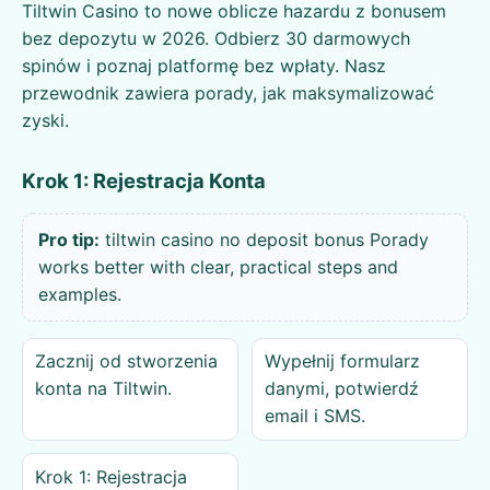
Tiltwin Casino to nowe oblicze hazardu z bonusem
bez depozytu w 2026. Odbierz 30 darmowych
spinów i poznaj platformę bez wpłaty. Nasz
przewodnik zawiera porady, jak maksymalizować
zyski.
Krok 1: Rejestracja Konta
Pro tip:
tiltwin casino no deposit bonus Porady
works better with clear, practical steps and
examples.
Zacznij od stworzenia
Wypełnij formularz
konta na Tiltwin.
danymi, potwierdź
email i SMS.
Krok 1: Rejestracja