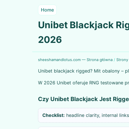
Home
Unibet Blackjack Rig
2026
sheeshamandlotus.com — Strona główna
/
Strony
Unibet blackjack rigged? Mit obalony – pla
W 2026 Unibet oferuje RNG testowane 
Czy Unibet Blackjack Jest Rigg
Checklist:
headline clarity, internal lin