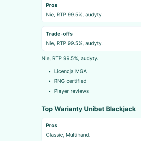
Pros
Nie, RTP 99.5%, audyty.
Trade-offs
Nie, RTP 99.5%, audyty.
Nie, RTP 99.5%, audyty.
Licencja MGA
RNG certified
Player reviews
Top Warianty Unibet Blackjack
Pros
Classic, Multihand.