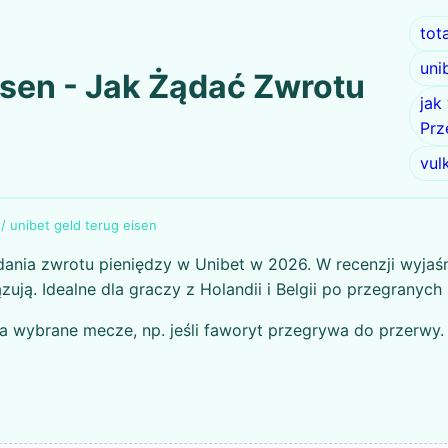
tot
uni
isen - Jak Żądać Zwrotu
jak
Prz
vul
/
unibet geld terug eisen
ania zwrotu pieniędzy w Unibet w 2026. W recenzji wyjaś
zują. Idealne dla graczy z Holandii i Belgii po przegranych
na wybrane mecze, np. jeśli faworyt przegrywa do przerwy