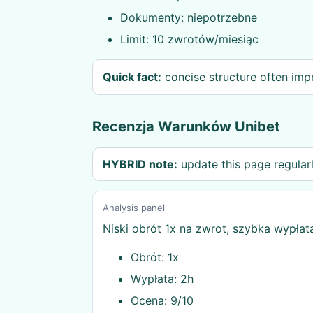
Dokumenty: niepotrzebne
Limit: 10 zwrotów/miesiąc
Quick fact:
concise structure often imp
Recenzja Warunków Unibet
HYBRID note:
update this page regularl
Analysis panel
Niski obrót 1x na zwrot, szybka wypłat
Obrót: 1x
Wypłata: 2h
Ocena: 9/10