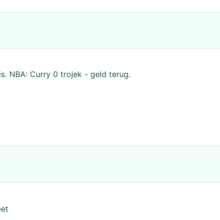
. NBA: Curry 0 trojek - geld terug.
bet