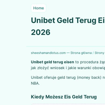
Home
Unibet Geld Terug E
2026
sheeshamandlotus.com — Strona główna
/
Strony
Unibet geld terug eisen
to procedura żąd
jak złożyć wniosek i jakie warunki obowią
Unibet oferuje geld terug (money back) 
NBA.
Kiedy Możesz Eis Geld Terug