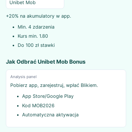
Unibet Mob
+20% na akumulatory w app.
Min. 4 zdarzenia
Kurs min. 1.80
Do 100 zł stawki
Jak Odbrać Unibet Mob Bonus
Analysis panel
Pobierz app, zarejestruj, wpłać Blikiem.
App Store/Google Play
Kod MOB2026
Automatyczna aktywacja