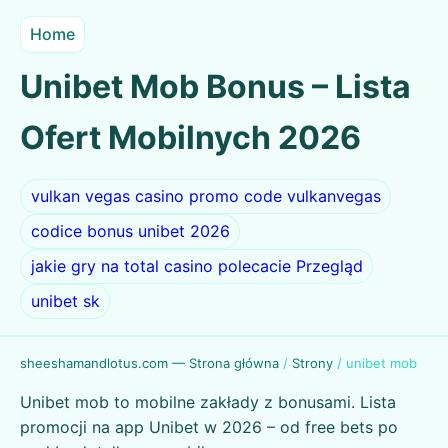
Home
Unibet Mob Bonus – Lista
Ofert Mobilnych 2026
vulkan vegas casino promo code vulkanvegas
codice bonus unibet 2026
jakie gry na total casino polecacie Przegląd
unibet sk
sheeshamandlotus.com — Strona główna
/
Strony
/
unibet mob
Unibet mob to mobilne zakłady z bonusami. Lista
promocji na app Unibet w 2026 – od free bets po