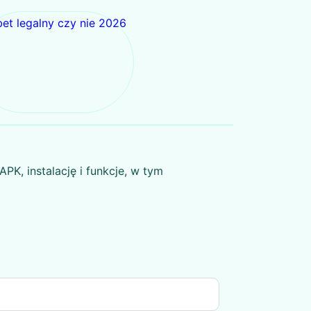
bet legalny czy nie 2026
K, instalację i funkcje, w tym