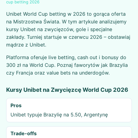
cup betting 2026
Unibet World Cup betting w 2026 to gorąca oferta
na Mistrzostwa Świata. W tym artykule analizujemy
kursy Unibet na zwycięzców, gole i specjalne
zakłady. Turniej startuje w czerwcu 2026 – obstawiaj
mądrze z Unibet.
Platforma oferuje live betting, cash out i bonusy do
300 zł na World Cup. Poznaj faworytów jak Brazylia
czy Francja oraz value bets na underdogów.
Kursy Unibet na Zwycięzcę World Cup 2026
Pros
Unibet typuje Brazylię na 5.50, Argentynę
Trade-offs