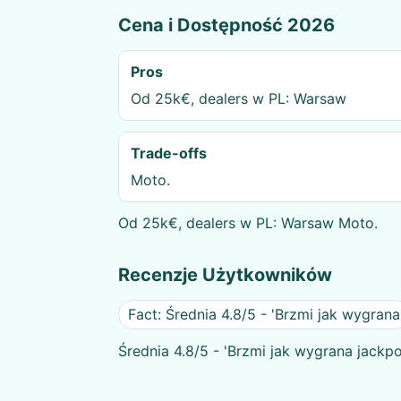
Cena i Dostępność 2026
Pros
Od 25k€, dealers w PL: Warsaw
Trade-offs
Moto.
Od 25k€, dealers w PL: Warsaw Moto.
Recenzje Użytkowników
Fact: Średnia 4.8/5 - 'Brzmi jak wygrana
Średnia 4.8/5 - 'Brzmi jak wygrana jackpo