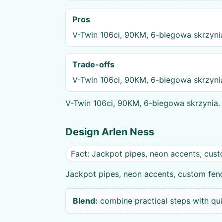
Pros
V-Twin 106ci, 90KM, 6-biegowa skrzyni
Trade-offs
V-Twin 106ci, 90KM, 6-biegowa skrzyni
V-Twin 106ci, 90KM, 6-biegowa skrzynia.
Design Arlen Ness
Fact: Jackpot pipes, neon accents, cust
Jackpot pipes, neon accents, custom fen
Blend:
combine practical steps with qu