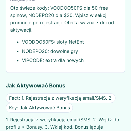
Oto świeże kody: VOODOO50FS dla 50 free
spinów, NODEPO20 dla $20. Wpisz w sekcji
promocje po rejestracji. Oferta ważna 7 dni od
aktywacji.
VOODOO50FS: sloty NetEnt
NODEPO20: dowolne gry
VIPCODE: extra dla nowych
Jak Aktywować Bonus
Fact: 1. Rejestracja z weryfikacją email/SMS. 2.
Key: Jak Aktywować Bonus
1. Rejestracja z weryfikacją email/SMS. 2. Wejdź do
profilu > Bonusy. 3. Wklej kod. Bonus ląduje