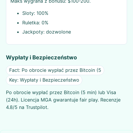
Maks wygrana z bonusu: $100-200.
Sloty: 100%
Ruletka: 0%
Jackpoty: dozwolone
Wypłaty i Bezpieczeństwo
Fact: Po obrocie wypłać przez Bitcoin (5
Key: Wypłaty i Bezpieczeństwo
Po obrocie wypłać przez Bitcoin (5 min) lub Visa
(24h). Licencja MGA gwarantuje fair play. Recenzje
4.8/5 na Trustpilot.