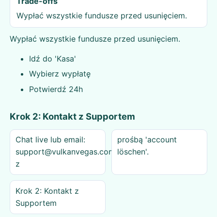
Trade-offs
Wypłać wszystkie fundusze przed usunięciem.
Wypłać wszystkie fundusze przed usunięciem.
Idź do 'Kasa'
Wybierz wypłatę
Potwierdź 24h
Krok 2: Kontakt z Supportem
Chat live lub email:
prośbą 'account
support@vulkanvegas.com
löschen'.
z
Krok 2: Kontakt z
Supportem