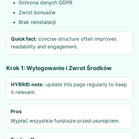
Ochrona danych GDPR
Zwrot bonusów
Brak reinstalacji
Quick fact:
concise structure often improves
readability and engagement.
Krok 1: Wylogowanie i Zwrot Środków
HYBRID note:
update this page regularly to keep
it relevant.
Pros
Wypłać wszystkie fundusze przed usunięciem.